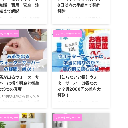
知識｜費用・安全・注
8日以内の手続きで契約
点まで解説
解除
ウォーターサーバーを解約
ショッピングモールで声をか
たけど、お水だけがたくさ
けられて、つい契約してしま
余っちゃった…」なんて困
ったプレミアムウォーター。
ーターサーバー
ウォーターサーバー
た経験はありませんか？ こ
家に帰って冷静に考えてみた
記事では、専用グッズを使
ら、「やっぱりやめたいか
たサーバーなしで水を飲む
も…」なんて後悔していませ
めの具体的な方法と、気に
んか？そんな時に頼りになる
る衛生面や安全性について
のが、クーリングオフ制度で
しっかり解説します。 さら
すよね。 でも、いざ手続きし
2025/6/16
2025/6/16
、市販の水とのコスト比較
ようと思うと、色々な疑問が
ら、契約前に知らないと後
湧いてきて不安になりますよ
茶が出るウォーターサ
【知らないと損】ウォー
するかもしれない注意点ま
ね。 この記事では、そんなあ
バーは損？料金と衛生
ターサーバーは得なの
、一歩踏み込んで見ていき
なたの悩みをスッキリ解決す
の3つの真実
か？月2000円の差を大
しょう。 サーバーなし？ウ
るために、プレミアムウォー
解剖！
しい朝や仕事から帰ってき
ーターサーバーの水の安全
ターのクーリングオフに関す
一息つきたい時、「すぐ温
こんにちは！スーパーで買っ
使い方 水の簡単な使い方！
る全てを、順を追って分かり
いお茶が飲みたいなあ」と
た重たいペットボトルの水を
用グッズを紹介 そこで、サ
やすく解説していきますよ。
うこと、ありますよね。で
ヒーヒー言いながら運ぶた
バーなしで水を使うための
クーリングオフが使える条件
ーターサーバー
ウォーターサーバー
、その都度お湯を沸かすの
び、「ウォーターサーバーが
利なグッズが活躍するわけ
から、具体的な手続きのやり
少し面倒だったり…。 も
あったら楽なのかな…」っ
ね ...
方、そして気 ...