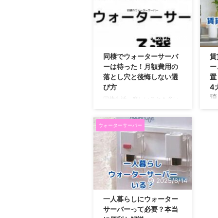
し
に大変ですよね。 そんな時、
あ
「ウォーターサーバーがあれ
っ
ばミルク作りが劇的に楽にな
ま
る」と耳にしたことはありま
2025/6/16
「
せんか？ ボタンひとつでお湯
バ
も水も出てくるので、たしか
同棲でウォーターサーバ
賃
に
に便利そうですね。 でも、赤
ーは待った！月額費用の
ー
さ
ちゃんの口に入るものだから
落とし穴と後悔しない選
置
お
こその安全性は、どうしても
び方
4
基
気になってしまうでしょう。
消
同棲生活、楽しいことも多い
解
そうなんです。この記事で
けど、意外と二人で決めなき
賃
な
は、そんなパパやママが抱え
ゃいけないことがたくさんあ
ー
け
る疑問に答えるため、安全な
ウォーターサーバー
りますよね。 その中でも、毎
事
ませ
理由から、具体的なミルクの
日使う「お水」のこと、どう
そ
作り方、そ ...
しようか悩んでいませんか？
ま
おしゃれで便利なウォーター
も
サーバーは、新しい同棲生活
頃
で一度は気になるテーマだと
る
2025/6/14
思います。 この記事では、二
さ
人が契約で失敗しないために
暮
一人暮らしにウォーター
知っておくべき情報をギュッ
れ
サーバーって必要？本当
と詰め込みました。 二人にと
そ