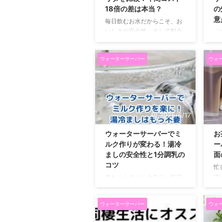
18倍の差は本当？
の
意
毎日飲むお水だからこそ、お
いしさや安全性、そして料金
「
にもこだわりたいですよね。
し
おうちのお水を「ウォーター
ん
ウォーターサーバー
ウォ
サーバー」にするか、手軽な
っ
「ブリタ」にするか、比較し
の
て悩んでいませんか？ この記
っ
事では、どっちにもあるメリ
た
ット・デメリットを整理しま
な
す。料金や使いやすさはもち
も
2025/6/17
ろん、「ブリタは体に悪
に
い？」なんていう気になる安
か
ウォーターサーバーでミ
お
全性まで、あらゆる角度から
悔
ルク作りが変わる！湯冷
ー
徹底的に比較していきます。
で
ましの安全性と1分調乳の
面
この記事を読み終わる頃に
ま
コツ
忙
は、あなたの暮らしにピッタ
ォ
て
赤ちゃんのミルク作り、毎日
リ合う一台がきっと見つかる
な
か
お疲れ様です。特に、お湯を
でしょう。さあ、一緒に最高
専
思
沸かして冷ます「湯冷まし」
の「お水ライフ」を見つけに
ー
ウォーターサーバー
ウォ
も
の準備は、眠たい夜中や赤ち
いきましょう！ ウ ...
便
は
ゃんが泣いている時には本当
です