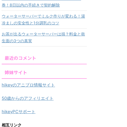
巻！8日以内の手続きで契約解除
ウォーターサーバーでミルク作りが変わる！湯
冷ましの安全性と1分調乳のコツ
お茶が出るウォーターサーバーは損？料金と衛
生面の3つの真実
最近のコメント
姉妹サイト
hikeyのアニブロ情報サイト
50歳からのアフィリエイト
hikeyPCサポート
相互リンク