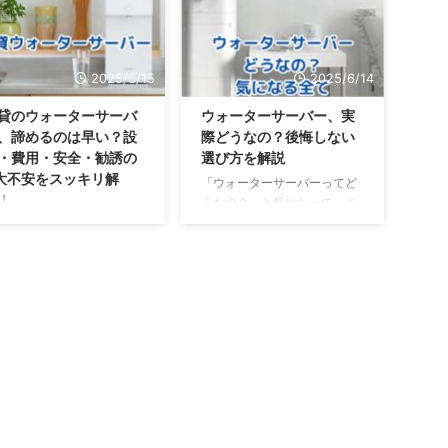
、そんな便利なサーバーが
て、つい考えちゃいますよ
ったら、毎日の暮らしがも
ね。 でも、いざ検討してみる
と快適で豊かになると思い
と「ウォーターサーバーっ
せんか。 この記事では、
て、実際のところ本当に得な
2025/6/15
2025/6/14
お茶が出るウォーターサー
のか？」という大きな疑問に
ー」の便利な機能から、気
ぶつかります。 この記事で
貸のウォーターサーバ
ウォーターサーバー、実
なる料金や衛生面の問題、
は、そんなあなたのモヤモヤ
、諦めるのは早い？設
際どうなの？後悔しない
らには普通の水でもお茶は
をスッキリ解決します！ まず
・費用・安全・勧誘の
選び方を解説
いしく作れるのか、という
は、誰もが気になるペットボ
大不安をスッキリ解
「ウォーターサーバーってど
本的な疑問まで、まるっと
トルとの正直なコスト比較か
！
うなの？」と気になって、こ
説していきます。 さあ、あ
らスタート。その上で、意外
のページにたどり着いたあな
貸のお部屋にウォーターサ
たにピッタリの一台を見つ
と見落としがちな電気代や、
たへ。 自宅でおいしい水がい
バーを置きたいけど、「工
る旅に、一緒に出かけてみ
契約期間の縛り、解約金とい
つでも飲めるウォーターサー
はできないし、何だか大変
んか？ お ...
った注意点まで、しっかり掘
バーは、とても便利そうに見
う…」なんて諦めかけてい
り下げていきます。 ...
えますよね。しかし、実際に
せんか？実は、その心配、
使うとなると、本当に生活に
ういらないんですよ！ この
必要か、どのような良いこと
は、賃貸でも安心して使え
や困ることがあるのか、買う
ウォーターサーバーがたく
前にしっかり知っておきたい
ん登場していて、あなたの
と思う方も多いのではないで
らしをグッと快適にしてく
しょうか。CMやお店でよく見
るんです。 この記事では、
かけるものの、実態は使って
んな賃貸ならではのお悩み