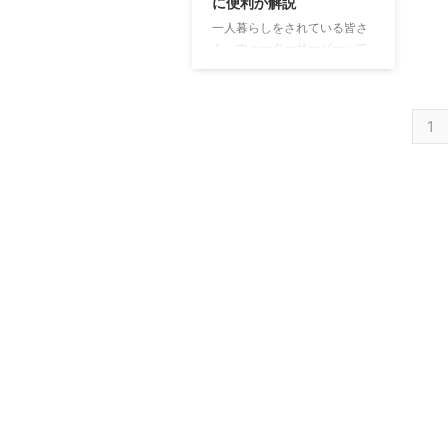
に便利か解説
って最高の選択をするための
を
一人暮らしをされている皆さ
ヒントがきっと見つかるはず
つ
ん、ウォーターサーバーって
でしょう。ぜひ、最後までチ
読
本当に必要なのかな？と疑問
ェックしてみてくださいね！
だ
に思っていませんか？ 冷たい
同棲のウォーターサーバー、
た
水やお湯がすぐに使えるのは
契約前に知るべき注意点 みん
や
1
魅力的だけど、「一人暮らし
なが解 ...
か
だと使いこなせないかも」
タ
「費用が高そう」といった不
安もありますよね。 この数字
を見ると、意外と多くの方が
その便利さを実感しているこ
とが分かりますよね。でも、
実際に導入するとなると、
月々の費用や置き場所、水の
消費量など、気になる点がた
くさんあります。 この記事で
は、ウォーターサーバーが一
人暮らしの生活をどう変える
のか、そして後悔しないため
にはどう選べば ...