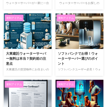
ウォーターサーバーが一家に一台
ウォーターサーバーをお探しの
あるのが当たり前のようになりつ
皆さん、「solemoodウォーター
つある昨今、小さなお子様がいら
サーバー」はどうでしょうか？
っしゃるご家庭では、チャイルド
SNSやWEBの口コミを徹底調査
便利アイテム
便利アイテム
ロックの重要性がますます高まっ
した結果、このウォーターサーバ
ています。好奇心旺盛な子どもた
ーが提供する多様な機能やコスト
ちは、大人が想像もしないような
パフォーマンスに注目が集まって
行動でヒヤッとさせられることも
います。電気代の節約、使いやす
少なくありません。「うちの子に
い説明書、便利なカートリッジ交
2025/5/13
2025/5/13
限って大丈夫」といった油断は禁
換システム、革新的なカプセル技
物です。この記事では、SNSやウ
術、スタイリッシュな「PURE」
大東建託ウォーターサーバ
ソフトバンクでお得！ウォ
ェブ上の口コミを徹底的にリサー
モデル、多機能な3wayシステ
ー無料は本当？契約前の注
ーターサーバー選びのポイ
チし、ウォーターサーバーのチャ
ム、効率的な冷水機能といった、
意点
ント
イルドロックに関する情報を網羅
ユーザーが実際に体験した
大東建託の賃貸物件にお住まいの
ソフトバンクユーザー必見！ウォ
的にまとめました。プレミアムウ
「solemoodウォーターサーバ
方、またはこれから入居を考えて
ーターサーバーをお得に使うため
ォーターやアクアクララといった
ー」の魅力を、ここにまとめまし
いる30代の皆さん。「大東建託
の基礎知識 ソフトバンクのスマ
人気メーカーのチャイルドロッ ...
た。 sol ...
の紹介でウォーターサーバーの営
ートフォンや光回線をお使いの皆
便利アイテム
便利アイテム
業が来たけど、これって本当にお
さん、毎日の生活で「水」にこだ
得なの？」「サーバー無料って聞
わっていますか？実は、ソフトバ
くけど、実際どうなの？」そんな
ンクユーザーならウォーターサー
疑問をお持ちではないでしょう
バーをお得に利用できるチャンス