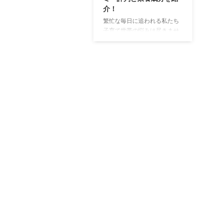
介！
繁忙な毎日に追われる私たち
子育て世帯の悩みは尽きませ
ん。 仕事や家事に追われる中
で、子供に十分な栄養を与え
ることができているか不安に
思うこともあります。 特に子
供が野菜を苦手とし、なかな
か食べてくれない場合、栄養
不足が心配になります。 で
も、仕事から疲れて帰ってく
ると、料理の時間は限られて
います。 野菜を洗ったり切っ
たりする手間を考えると、ど
うしても手軽で簡単な食事が
選ばれてしまうことが多いの
です。 ある日、私は友人に
子供の野菜嫌いの悩みを相談
しました。 すると、友人は
「私も同じような悩みを ...