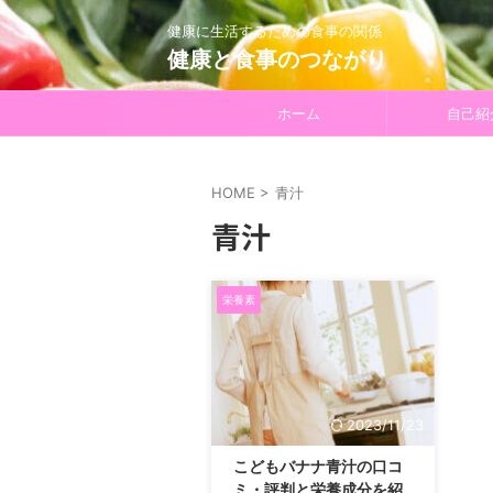
健康に生活するための食事の関係
健康と食事のつながり
ホーム
自己紹
HOME
>
青汁
青汁
栄養素
2023/11/23
こどもバナナ青汁の口コ
ミ・評判と栄養成分を紹