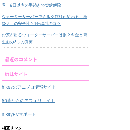
巻！8日以内の手続きで契約解除
ウォーターサーバーでミルク作りが変わる！湯
冷ましの安全性と1分調乳のコツ
お茶が出るウォーターサーバーは損？料金と衛
生面の3つの真実
最近のコメント
姉妹サイト
hikeyのアニブロ情報サイト
50歳からのアフィリエイト
hikeyPCサポート
相互リンク