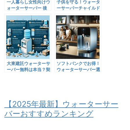
一人暮らし女性向けウ
子供を守る！ウォータ
ォーターサーバー 後
ーサーバーチャイルド
悔しない選び方と人気
ロック自作アイデア
機種
大東建託ウォーターサ
ソフトバンクでお得！
ーバー無料は本当？契
ウォーターサーバー選
約前の注意点
びのポイント
【2025年最新】ウォーターサー
バーおすすめランキング