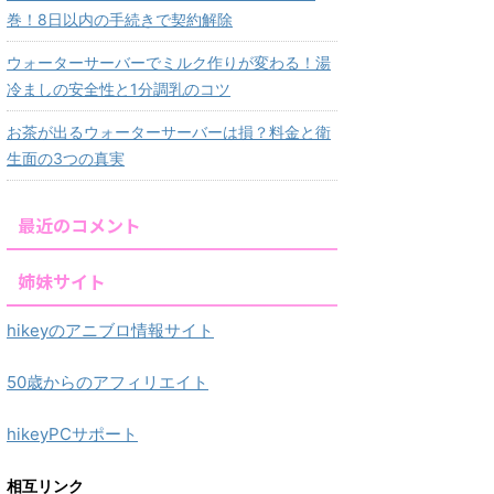
巻！8日以内の手続きで契約解除
ウォーターサーバーでミルク作りが変わる！湯
冷ましの安全性と1分調乳のコツ
お茶が出るウォーターサーバーは損？料金と衛
生面の3つの真実
最近のコメント
姉妹サイト
hikeyのアニブロ情報サイト
50歳からのアフィリエイト
hikeyPCサポート
相互リンク