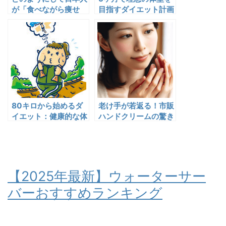
が「食べながら痩せ
目指すダイエット計画
る」方法を実践できた
ガイド
のか？
80キロから始めるダ
老け手が若返る！市販
イエット：健康的な体
ハンドクリームの驚き
重減少と生活の質の向
の効果と口コミ
上
【2025年最新】ウォーターサー
バーおすすめランキング