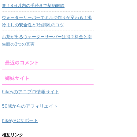
巻！8日以内の手続きで契約解除
ウォーターサーバーでミルク作りが変わる！湯
冷ましの安全性と1分調乳のコツ
お茶が出るウォーターサーバーは損？料金と衛
生面の3つの真実
最近のコメント
姉妹サイト
hikeyのアニブロ情報サイト
50歳からのアフィリエイト
hikeyPCサポート
相互リンク